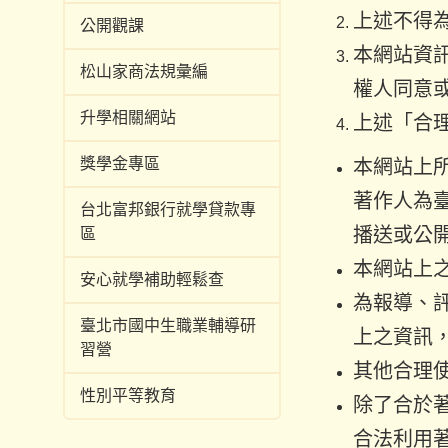
上述不得
公開觀課
本網站資
松山家商法規彙編
權人同意
升學相關網站
上述「合
獎學金專區
本網站上
著作人為
台北富邦銀行就學貸款專
播送或公
區
本網站上
安心就學補助輕鬆查
為報導、
臺北市國中生職業輔導研
上之資訊
習營
其他合理
性別平等教育
除了合於
合法利用