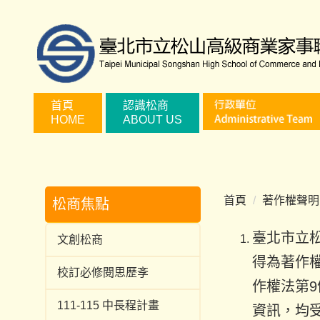
跳
到
主
要
內
容
首頁
認識松商
HOME
ABOUT US
區
首頁
著作權聲明
松商焦點
臺北市立
文創松商
得為著作
校訂必修閱思歷斈
作權法第
111-115 中長程計畫
資訊，均