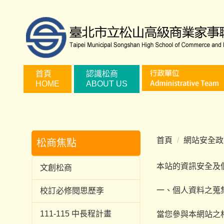
跳
到
主
要
內
容
首頁
認識松商
HOME
ABOUT US
區
首頁
網站安全政
松商焦點
本站的資訊安全及
文創松商
一、個人資料之蒐
校訂必修閱思歷斈
111-115 中長程計畫
當您參與本網站之