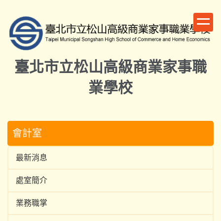
跳
到
主
要
內
臺北市立松山高級商業家事職
容
區
業學校
會計室
最新消息
處室簡介
業務職掌