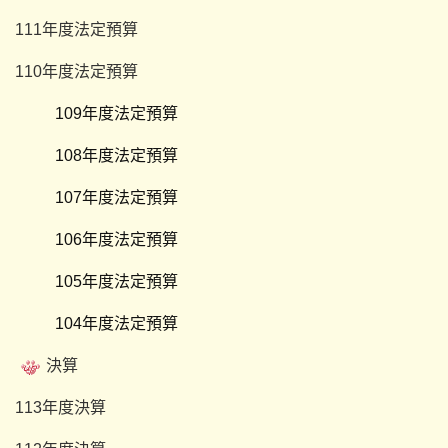
111年度法定預算
110年度法定預算
109年度
法定預算
108年度
法定預算
107年度
法定預算
106年度
法定預算
105年度
法定預算
104年度
法定預算
決算
113年度決算