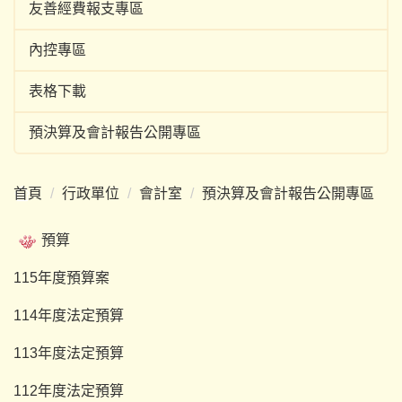
友善經費報支專區
內控專區
表格下載
預決算及會計報告公開專區
首頁
行政單位
會計室
預決算及會計報告公開專區
預算
115年度預算案
114年度法定預算
113年度法定預算
112年度法定預算