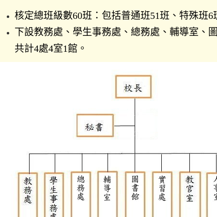
核定總班級數
60
班：包括普通班51班
、
特殊
班
6
下設教務處
、學生事務處、總務處、輔導室、
共計4處4室1館。