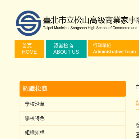
跳
到
主
要
內
容
首頁
認識松商
HOME
ABOUT US
區
認識松商
學校沿革
學校特色
組織架構