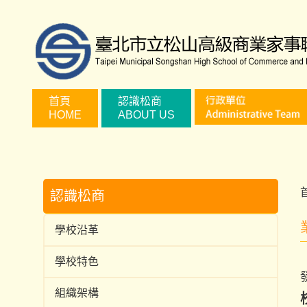
跳
到
主
要
內
容
首頁
認識松商
HOME
ABOUT US
區
認識松商
學校沿革
學校特色
組織架構